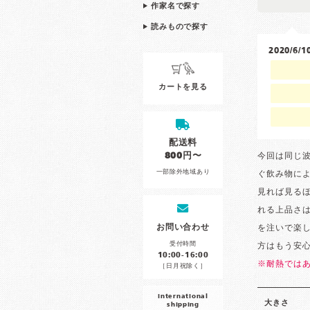
作家名で探す
読みもので探す
2020/6
カートを見る
配送料
800円〜
今回は同じ
一部除外地域あり
ぐ飲み物に
見れば見る
れる上品さ
お問い合わせ
を注いで楽
受付時間
方はもう安
10:00-16:00
※耐熱では
［日月祝除く］
international
大きさ
shipping