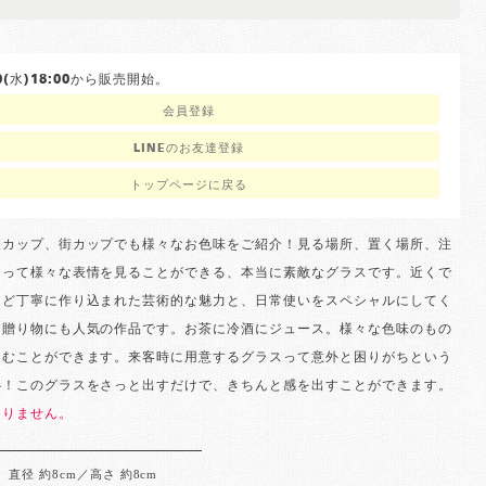
/10(水)18:00から販売開始。
会員登録
LINEのお友達登録
トップページに戻る
波カップ、街カップでも様々なお色味をご紹介！見る場所、置く場所、注
よって様々な表情を見ることができる、本当に素敵なグラスです。近くで
ほど丁寧に作り込まれた芸術的な魅力と、日常使いをスペシャルにしてく
は贈り物にも人気の作品です。お茶に冷酒にジュース。様々な色味のもの
しむことができます。来客時に用意するグラスって意外と困りがちという
心！このグラスをさっと出すだけで、きちんと感を出すことができます。
ありません。
直径 約8cm／高さ 約8cm