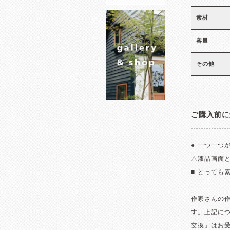
素材
容量
その他
ご購入前に
● 一つ一つ
△液晶画面
■ とっても
作家さんの
す。上記に
交換」はお