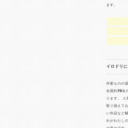
ます。
イロドリに
作家ものの器
全国約70
ります。 
取り揃えて
い作品など
れがわたし