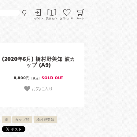
ログイン
読みもの
お気にいり
カート
(2020年6月) 橋村野美知 波カ
ップ (A9)
8,800円
SOLD OUT
[税込]
お気に入り
器
カップ類
橋村野美知