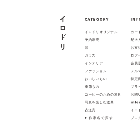
CATEGORY
INF
イロドリオリジナル
カー
予約販売
配送
器
お支
ガラス
ログ
インテリア
会員
ファッション
メル
おいしいもの
特定
季節もの
プラ
コーヒーのための道具
お問
写真を楽しむ道具
inte
古道具
イロ
作家名で探す
ブロ