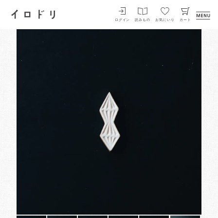
イロドリ
ログイン
読みもの
お気にいり
カート