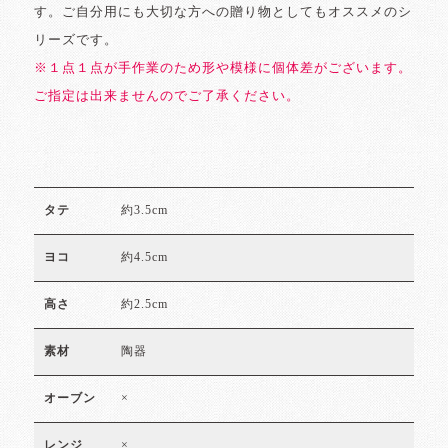
す。ご自分用にも大切な方への贈り物としてもオススメのシ
リーズです。
※１点１点が手作業のため形や模様に個体差がございます。
ご指定は出来ませんのでご了承ください。
約3.5cm
タテ
約4.5cm
ヨコ
約2.5cm
高さ
陶器
素材
×
オーブン
×
レンジ