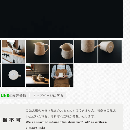
LINE
の友達登録
トップページに戻る
ご注文後の同梱（注文のおまとめ）はできません。複数回ご注文
いただいた場合、それぞれ送料が発生いたします。
We cannot combine this item with other orders.
> more info