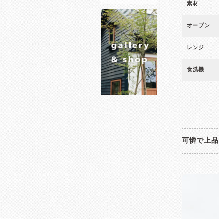
素材
オーブン
レンジ
食洗機
可憐で上品