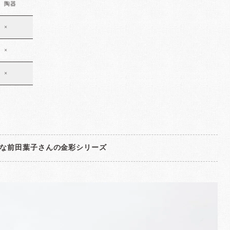
陶器
×
×
×
な前田葉子さんの金彩シリーズ