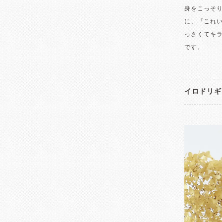
身をこっそ
に、『これ
っさくてキ
です。
イロドリギ