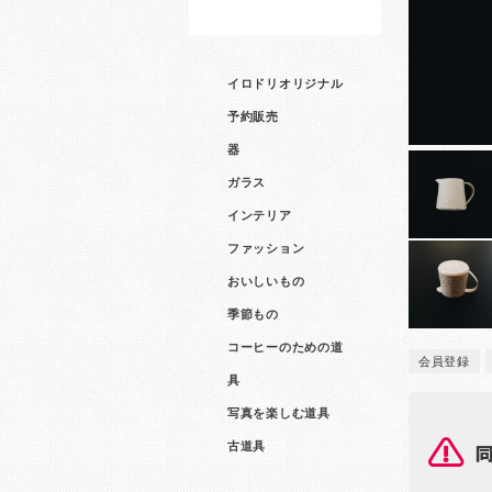
イロドリオリジナル
予約販売
器
ガラス
インテリア
ファッション
おいしいもの
季節もの
コーヒーのための道
会員登録
具
写真を楽しむ道具
古道具