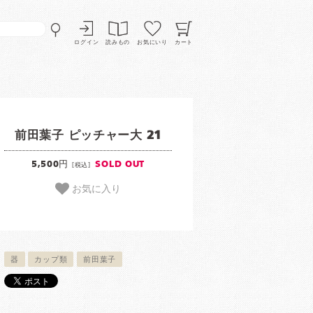
ログイン
読みもの
お気にいり
カート
前田葉子 ピッチャー大 21
5,500円
SOLD OUT
[税込]
お気に入り
器
カップ類
前田葉子