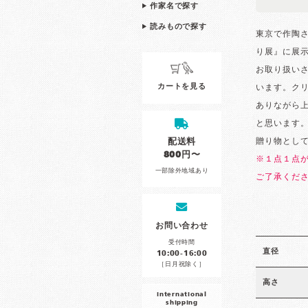
作家名で探す
読みもので探す
東京で作陶さ
り展』に展
お取り扱い
カートを見る
います。ク
ありながら
と思います
配送料
贈り物とし
800円〜
※１点１点
一部除外地域あり
ご了承くだ
お問い合わせ
受付時間
直径
10:00-16:00
［日月祝除く］
高さ
international
shipping