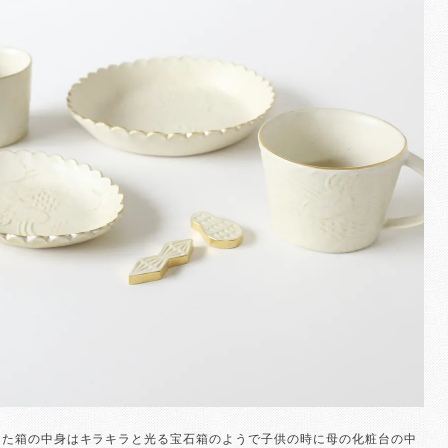
った箱の中身はキラキラと光る宝石箱のようで子供の時に母の化粧台の中