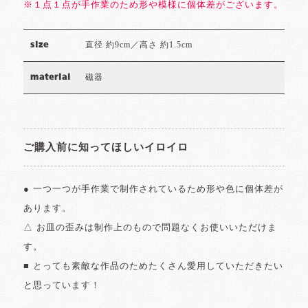
※１点１点が手作業のため形や模様に個体差がございます。
直径 約9cm／高さ 約1.5cm
size
磁器
material
ご購入前に知ってほしいイロイロ
● 一つ一つが手作業で制作されているため形や色に個体差が
あります。
△ お皿の歪みは制作上のもので問題なくお使いいただけま
す。
■ とっても素敵な作品のためたくさん愛用していただきたい
と思っています！