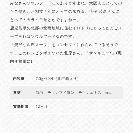
みなさんソウルフードってありますよね。大阪人にとっての
たこ焼き、お相撲さんにとっての永谷園。猪俣 睦彦さんに
とってのカライモ飴とかですよねー。
鹿児島県の北部の北薩地域に住むイロドリにとってたまごス
ープそれはソウルフードなのです。
「贅沢な即席スープ」をコンセプトに作られているそうで
す。このレシピを考えついた北原さん、「サンキュー!」(堀
内孝雄風に)
7.5g×30袋（化粧箱入り）
内容量
鶏卵、チキンブイヨン、チキンエキス、etc..
素材
12ヶ月
賞味期限