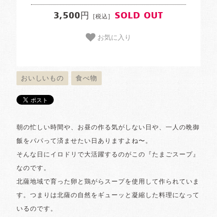
3,500円
SOLD OUT
[税込]
お気に入り
おいしいもの
食べ物
朝の忙しい時間や、お昼の作る気がしない日や、一人の晩御
飯をパパって済ませたい日ありますよね〜。
そんな日にイロドリで大活躍するのがこの『たまごスープ』
なのです。
北薩地域で育った卵と鶏がらスープを使用して作られていま
す。つまりは北薩の自然をギューッと凝縮した料理になって
いるのです。