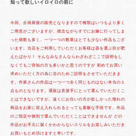
知って欲しいイロイロの前に
今回、企画展後の販売となりますので種類はいつもより多く
ご用意がございますが、残念ながらすでにお嫁に行ってしま
った個数も多く、一つ一つの数量はとても少ない作品もござ
います。当店をご利用していただくお客様は器を選ぶ目が肥
えたばかり！ そんなみなさんならわざわざここで説明をし
なくてもご存知の方も多いかと思うのですが 初めてお買い
求めいただく方の為に念のためご説明をさせていただきま
す。作家さんの作品は一つ一つ全く同じものはない本当の１
点ものとなります。通販は直接手にとって選んでいただくこ
とはできないですが、遠くにお住いの方が欲しかった憧れの
商品をお家に迎え入れられるとっても素敵な手段です。作品
のご指定や個別で選んでいただくことはできませんが どの
作品がお手元に届くかわからないスリルをお楽しみいただき
お買いもとめ頂けますと幸いです。