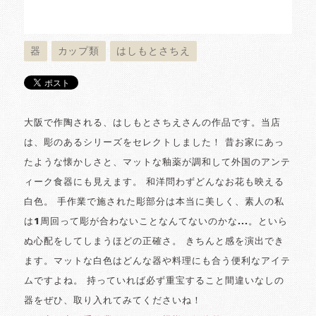
器
カップ類
はしもとさちえ
大阪で作陶される、はしもとさちえさんの作品です。当店
は、彫のあるシリーズをセレクトしました！ 昔お家にあっ
たような懐かしさと、マットな釉薬が調和して外国のアンテ
ィーク食器にも見えます。 和洋問わずどんなお花も映える
白色。 手作業で施された彫部分は本当に美しく、素人の私
は1周回って彫が合わないことなんてないのかな...。といら
ぬ心配をしてしまうほどの正確さ。 きちんと感を演出でき
ます。マットな白色はどんな器や料理にも合う便利なアイテ
ムですよね。 持っていれば必ず重宝すること間違いなしの
器をぜひ、取り入れてみてくださいね！