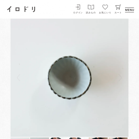
イロドリ
ログイン
読みもの
お気にいり
カート