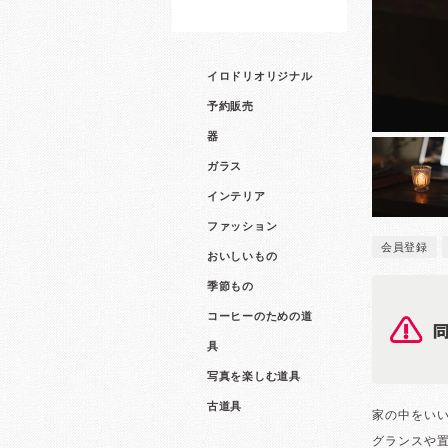
イロドリオリジナル
予約販売
器
ガラス
インテリア
ファッション
会員登録
おいしいもの
季節もの
コーヒーのための道
具
写真を楽しむ道具
古道具
家の中をい
グランスや