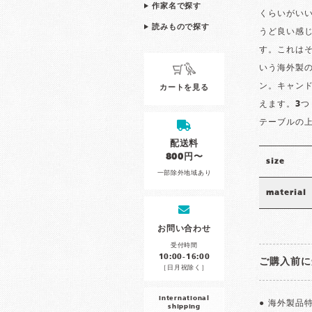
作家名で探す
くらいがい
読みもので探す
うど良い感
す。これは
いう海外製
ン。キャン
カートを見る
えます。3
テーブルの
配送料
800円〜
size
一部除外地域あり
material
お問い合わせ
受付時間
10:00-16:00
ご購入前に
［日月祝除く］
international
● 海外製品
shipping