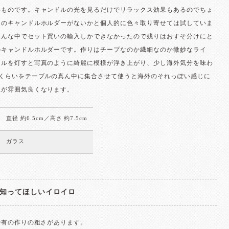
いものです。キャンドルの光を見るだけでリラックス効果もあるのでちょ
じのキャンドルホルダーがないかと個人的に色々取り寄せては試していま
そんな中でセット買いの輸入しかできなかったので残りはおすそ分けにと
のキャンドルホルダーです。作りはチープなのか繊細なのか微妙なライ
ドルを灯すと写真のように綺麗に模様が浮き上がり、少し海外気分を味わ
つくらいをテーブルの真ん中に集合させて使うと海外のそれっぽい感じに
上が雰囲気良くなります。
直径 約6.5cm／高さ 約7.5cm
ガラス
知ってほしいイロイロ
特有の作りの粗さがあります。