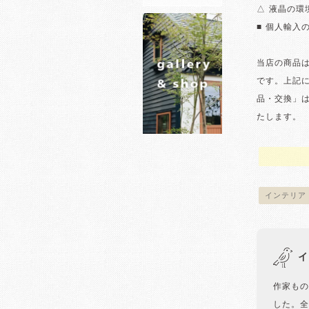
△ 液晶の
■ 個人輸入
当店の商品
です。上記
品・交換」
たします。
インテリア
イ
作家もの
した。全