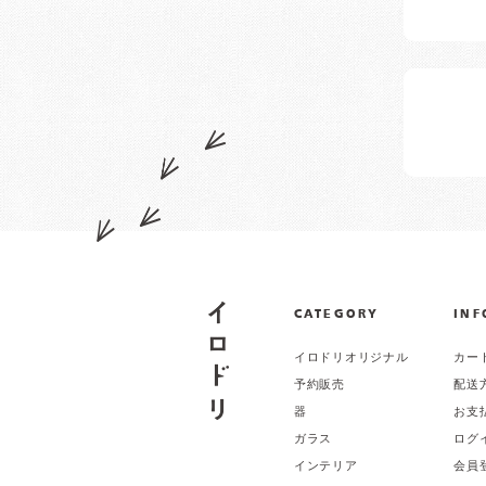
CATEGORY
INF
イロドリオリジナル
カー
予約販売
配送
器
お支
ガラス
ログ
インテリア
会員