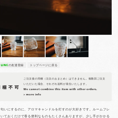
LINE
の友達登録
トップページに戻る
ご注文後の同梱（注文のおまとめ）はできません。複数回ご注文
いただいた場合、それぞれ送料が発生いたします。
We cannot combine this item with other orders.
> more info
い匂いにするのに、アロマキャンドルを灯すのが大好きです。ルームフレ
置いておくだけで香る便利なものもたくさんありますが、少し手がかかる