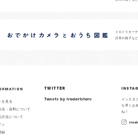
イロドリオー
日常の様子な
TWITTER
INSTA
ORMATION
Tweets by irodoristore
インスタ
トを見る
ち早くお
方法・送料について
ね！
払方法について
irod
イン
登録