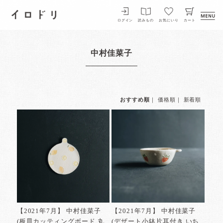
イロドリ
ログイン
読みもの
お気にいり
カート
中村佳菜子
おすすめ順
｜
価格順
｜
新着順
【2021年7月】 中村佳菜子
【2021年7月】 中村佳菜子
(板皿カッティングボード 丸
(デザート小鉢片耳付き いち