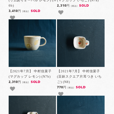
(リムありオーバル レモン) (N
(マグカップ いちご) (N7a)
6b)
SOLD
2,310円
[税込]
SOLD
3,410円
[税込]
【2021年7月】 中村佳菜子
【2021年7月】 中村佳菜子
(マグカップ レモン) (N7b)
(豆鉢スクエア片耳つき いち
ご) (N8)
SOLD
2,310円
[税込]
SOLD
770円
[税込]