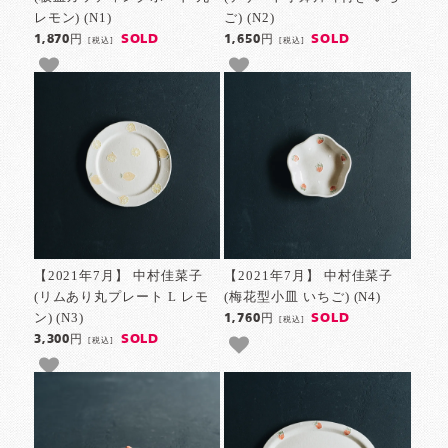
レモン) (N1)
ご) (N2)
SOLD
SOLD
1,870円
1,650円
[税込]
[税込]
【2021年7月】 中村佳菜子
【2021年7月】 中村佳菜子
(リムあり丸プレート L レモ
(梅花型小皿 いちご) (N4)
ン) (N3)
SOLD
1,760円
[税込]
SOLD
3,300円
[税込]