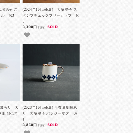
 大塚温子 ス
(2024年1月web展) 大塚温子 ス
ル お3
タンプチェックフリーカップ お
5
3,300円
SOLD
[税込]
量制限あり 大
(2023年1月web展) ※数量制限あ
 (お17)
り 大塚温子 パンジーマグ お
1
3,850円
SOLD
[税込]