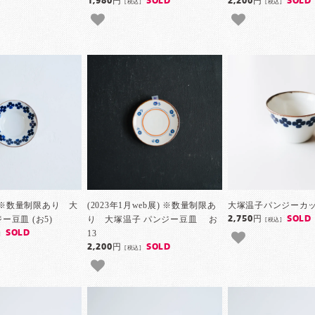
1,980円
SOLD
2,200円
SOLD
[税込]
[税込]
月) ※数量制限あり 大
(2023年1月web展) ※数量制限あ
大塚温子パンジーカッ
ー豆皿 (お5)
り 大塚温子 パンジー豆皿 お
2,750円
SOLD
[税込]
13
SOLD
]
2,200円
SOLD
[税込]