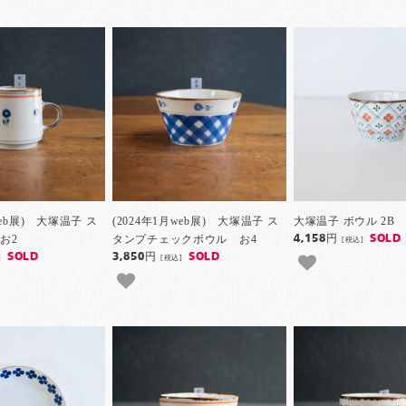
web展) 大塚温子 ス
(2024年1月web展) 大塚温子 ス
大塚温子 ボウル 2B
お2
タンプチェックボウル お4
4,158円
SOLD
[税込]
SOLD
3,850円
SOLD
]
[税込]