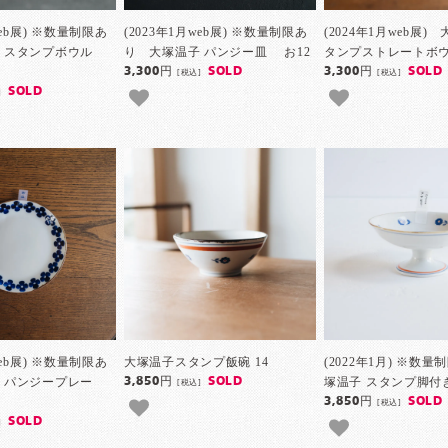
web展) ※数量制限あ
(2023年1月web展) ※数量制限あ
(2024年1月web展)
 スタンプボウル
り 大塚温子 パンジー皿 お12
タンプストレートボウ
3,300円
SOLD
3,300円
SOLD
[税込]
[税込]
SOLD
]
web展) ※数量制限あ
大塚温子スタンプ飯碗 14
(2022年1月) ※数
 パンジープレー
塚温子 スタンプ脚付き皿
3,850円
SOLD
[税込]
3,850円
SOLD
[税込]
SOLD
]