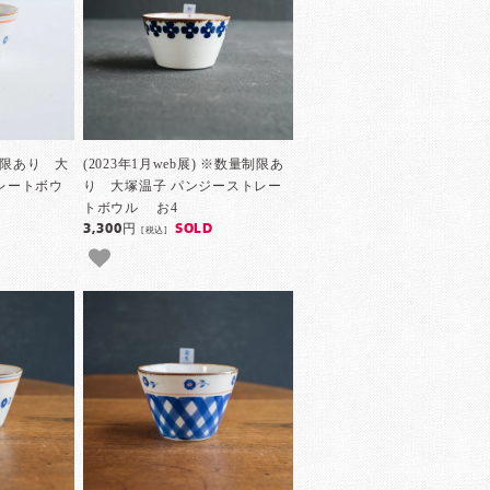
量制限あり 大
(2023年1月web展) ※数量制限あ
レートボウ
り 大塚温子 パンジーストレー
トボウル お4
3,300円
SOLD
[税込]