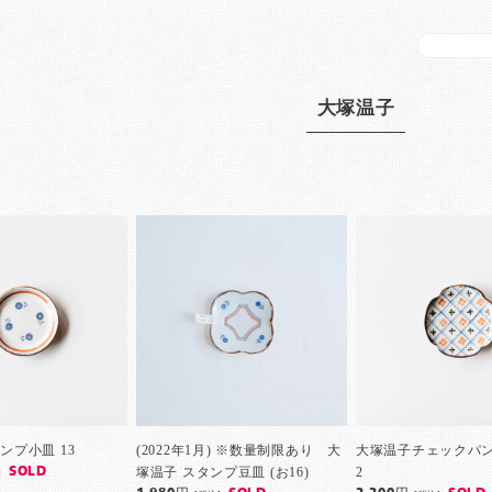
大塚温子
ンプ小皿 13
(2022年1月) ※数量制限あり 大
大塚温子チェックパン
塚温子 スタンプ豆皿 (お16)
2
SOLD
]