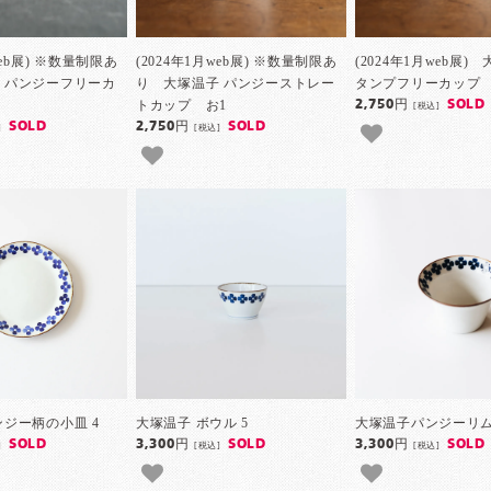
web展) ※数量制限あ
(2024年1月web展) ※数量制限あ
(2024年1月web展)
 パンジーフリーカ
り 大塚温子 パンジーストレー
タンプフリーカップ 
トカップ お1
2,750円
SOLD
[税込]
SOLD
2,750円
SOLD
]
[税込]
ンジー柄の小皿 4
大塚温子 ボウル 5
大塚温子パンジーリム
SOLD
3,300円
SOLD
3,300円
SOLD
]
[税込]
[税込]