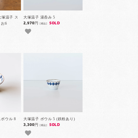
 大塚温子 ス
大塚温子 湯呑み 5
お6
2,970円
SOLD
[税込]
ボウル 8
大塚温子 ボウル 5 (鉄粉あり)
3,300円
SOLD
[税込]