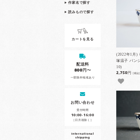
作家名で探す
読みもので探す
カートを見る
(2022年1
塚温子 パン
配送料
10)
800円〜
2,750円
[税込
一部除外地域あり
お問い合わせ
受付時間
10:00-16:00
［日月祝除く］
international
shipping