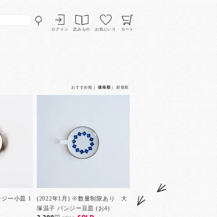
ログイン
読みもの
お気にいり
カート
おすすめ順
｜
価格順
｜
新着順
ジー小皿 1
(2022年1月) ※数量制限あり 大
塚温子 パンジー豆皿 (お4)