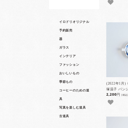
イロドリオリジナル
予約販売
器
ガラス
インテリア
ファッション
おいしいもの
季節もの
(2022年1
塚温子 パンジ
コーヒーのための道
2,200円
[税込
具
写真を楽しむ道具
古道具