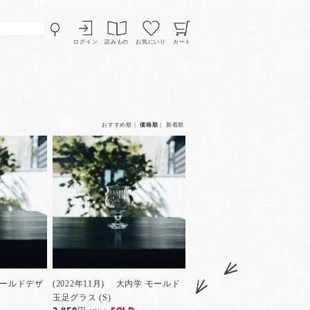
ログイン
読みもの
お気にいり
カート
おすすめ順
｜
価格順
｜
新着順
 モールドデザ
(2022年11月) 大内学 モールド
玉足グラス (S)