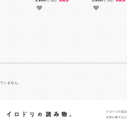
3,850円
SOLD
3,850円
SOLD
[税込]
[税込]
れていません。
イロドリの読
日常の様子な