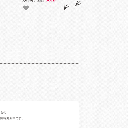
3,850円
SOLD
[税込]
みもの
ど随時更新中です。