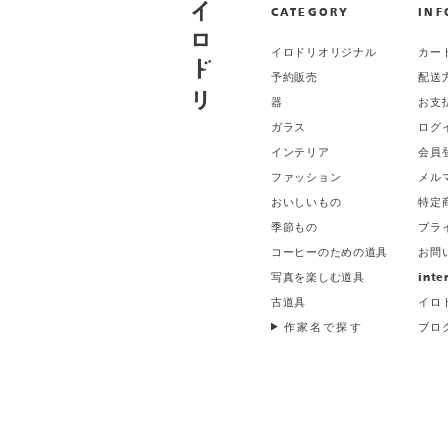
CATEGORY
INF
イロドリオリジナル
カー
予約販売
配送
器
お支
ガラス
ログ
インテリア
会員
ファッション
メル
おいしいもの
特定
季節もの
プラ
コーヒーのための道具
お問
写真を楽しむ道具
inte
古道具
イロ
作家名で探す
ブロ