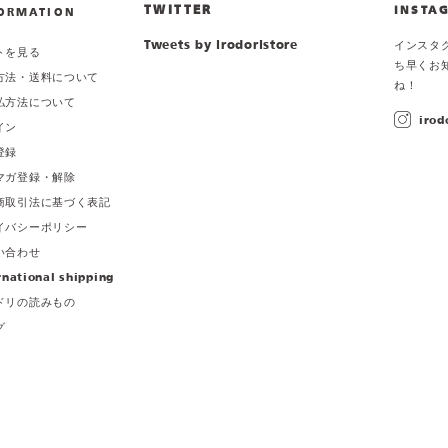
TWITTER
INSTA
ORMATION
Tweets by irodoristore
インスタ
トを見る
ち早くお
方法・送料について
ね！
払方法について
irod
イン
登録
マガ登録・解除
商取引法に基づく表記
イバシーポリシー
い合わせ
rnational shipping
ドリの読みもの
グ