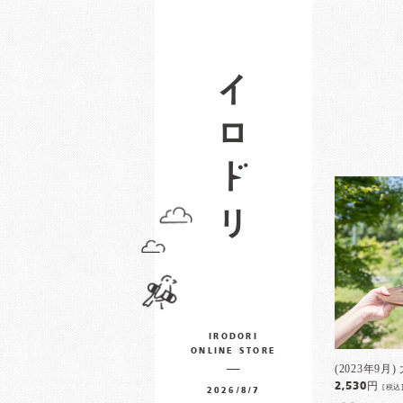
IRODORI
ONLINE STORE
(2023年9
2,530円
[税込
2026/8/7