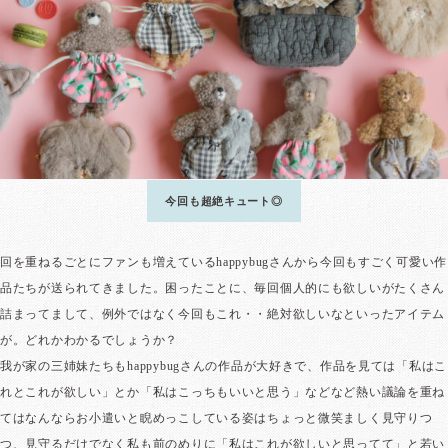
今回も超絶キュート◎
回を重ねるごとにファンも増えているhappybugさんから今回もすごく可愛い作
品たちが送られてきました。困ったことに、毎回個人的にも欲しいがたくさん
詰まってまして、例外ではなく今回もこれ・・絶対欲しいなといったアイテム
が。どれかわかるでしょうか？
我が家の三姉妹たちもhappybugさんの作品が大好きで、作品を見ては「私はこ
れとこれが欲しい」とか「私はこっちもいいと思う」などなど熱い議論を重ね
てはなんならお小遣いと睨めっこしている姿はちょっと微笑ましく見守りつ
つ、見守るだけでなく私も前のめりに「私はこれが欲しいと思ってて」と若い