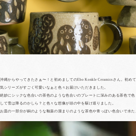
沖縄からやってきたさぁ〜！と初めましてのEbo Konkle Ceramic
気シリーズがすごく可愛いなぁと色々お届けいただきました。
絶妙にシックな色合いの茶色のような色合いのプレートに深みのある茶色で色
して雪は降るのかしら？と色々な想像が頭の中を駆け巡りました。
お皿の一部分が銅のような釉薬の溜まりのような茶色や青っぽい色合いで水た