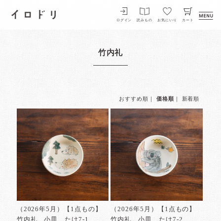
イロドリ
ログイン
読みもの
お気にいり
カート
竹内礼
おすすめ順
｜
価格順
｜
新着順
（2026年5月）【1点もの】
（2026年5月）【1点もの】
竹内礼 小皿 たけ7-1
竹内礼 小皿 たけ7-2