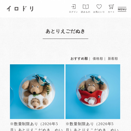
イロドリ
ログイン
読みもの
お気にいり
カート
あとりえごだぬき
おすすめ順
｜
価格順
｜
新着順
※数量制限あり（2026年5
※数量制限あり（2026年5
月）あとりえこだぬき ぬい
月）あとりえこだぬき ぬい