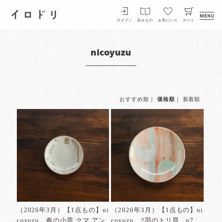
イロドリ
ログイン
読みもの
お気にいり
カート
nicoyuzu
おすすめ順
｜
価格順
｜
新着順
（2026年3月）【1点もの】ni
（2026年3月）【1点もの】ni
coyuzu 春の小皿 クマ アン
coyuzu 2羽のトリ皿 n7