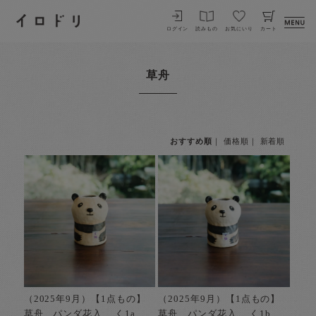
イロドリ
ログイン
読みもの
お気にいり
カート
草舟
おすすめ順
｜
価格順
｜
新着順
（2025年9月）【1点もの】
（2025年9月）【1点もの】
草舟 パンダ花入 く1a
草舟 パンダ花入 く1b