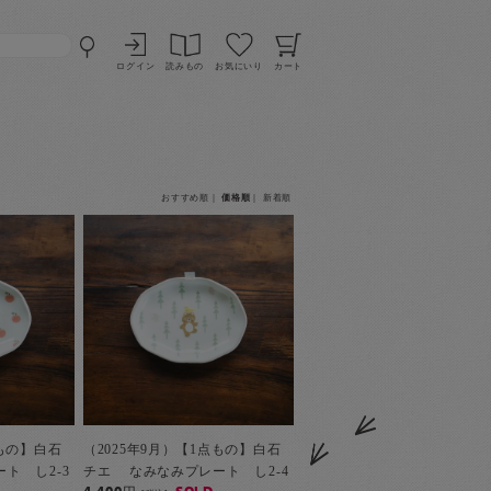
ログイン
読みもの
お気にいり
カート
おすすめ順
｜
価格順
｜
新着順
点もの】白石
（2025年9月）【1点もの】白石
ト し2-3
チエ なみなみプレート し2-4