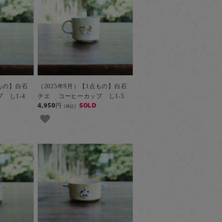
点もの】白石
（2025年9月）【1点もの】白石
 し1-4
チエ コーヒーカップ し1-5
4,950円
SOLD
[税込]