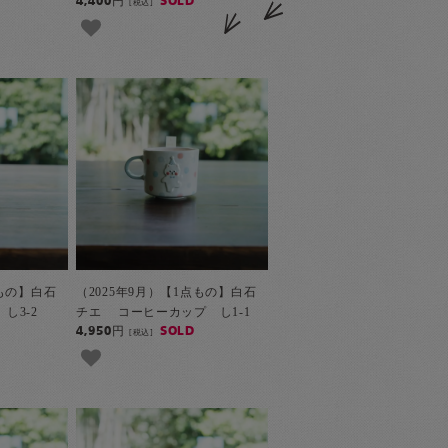
4,400円
SOLD
[税込]
点もの】白石
（2025年9月）【1点もの】白石
し3-2
チエ コーヒーカップ し1-1
4,950円
SOLD
[税込]