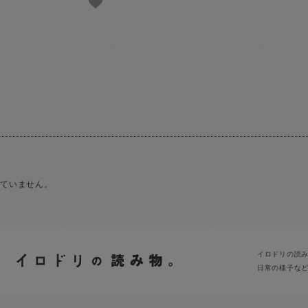
れていません。
イロドリの読
日常の様子な