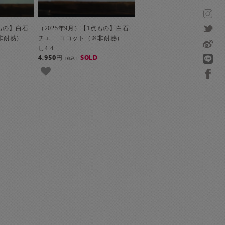
点もの】白石
（2025年9月）【1点もの】白石
※非耐熱）
チエ ココット（※非耐熱）
し4-4
4,950円
SOLD
[税込]