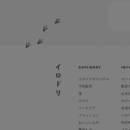
CATEGORY
INF
イロドリオリジナル
カー
予約販売
配送
器
お支
ガラス
ログ
インテリア
会員
ファッション
メル
おいしいもの
特定