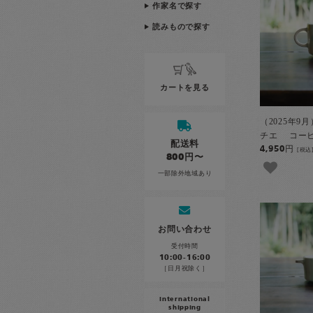
作家名で探す
読みもので探す
カートを見る
（2025年9
チエ コーヒ
配送料
4,950円
[税込
800円〜
一部除外地域あり
お問い合わせ
受付時間
10:00-16:00
［日月祝除く］
international
shipping