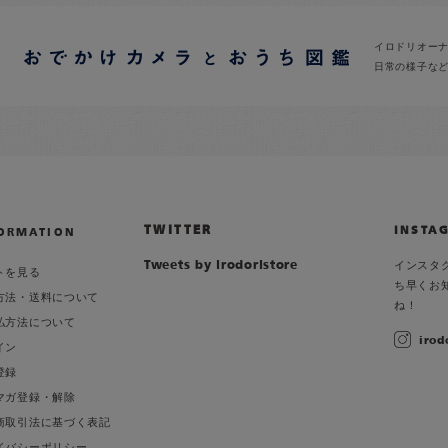
イロドリオー
日常の様子な
TWITTER
INSTA
ORMATION
Tweets by irodoristore
インスタ
トを見る
ち早くお
方法・送料について
ね！
払方法について
irod
イン
登録
マガ登録・解除
商取引法に基づく表記