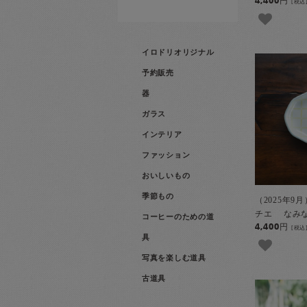
4,400円
[税込
イロドリオリジナル
予約販売
器
ガラス
インテリア
ファッション
おいしいもの
季節もの
（2025年9
チエ なみな
コーヒーのための道
4,400円
[税込
具
写真を楽しむ道具
古道具