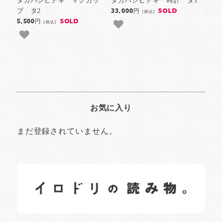
タカハシヒデキ マグカッ
タカハシヒデキ 時計 タ1
プ タ2
SOLD
33,000円
[税込]
SOLD
5,500円
[税込]
お気に入り
まだ登録されていません。
イロドリの読みもの
日常の様子など随時更新中です。