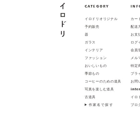
CATEGORY
INF
イロドリオリジナル
カー
予約販売
配送
器
お支
ガラス
ログ
インテリア
会員
ファッション
メル
おいしいもの
特定
季節もの
プラ
コーヒーのための道具
お問
写真を楽しむ道具
inte
古道具
イロ
作家名で探す
ブロ