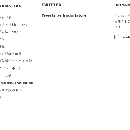
TWITTER
INSTA
ORMATION
Tweets by irodoristore
インスタ
トを見る
ち早くお
方法・送料について
ね！
払方法について
irod
イン
登録
マガ登録・解除
商取引法に基づく表記
イバシーポリシー
い合わせ
rnational shipping
ドリの読みもの
グ