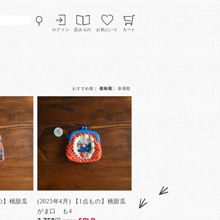
ログイン
読みもの
お気にいり
カート
おすすめ順
｜
価格順
｜
新着順
もの】桃甜瓜
(2025年4月) 【1点もの】桃甜瓜
がま口 も4