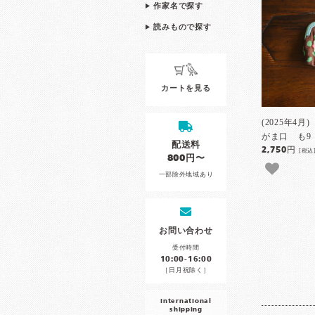
作家名で探す
読みもので探す
カートを見る
(2025年4
がま口 も9
配送料
2,750円
[税込
800円〜
一部除外地域あり
お問い合わせ
受付時間
10:00-16:00
［日月祝除く］
international
shipping