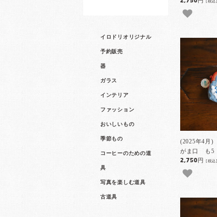
2,750円
[税込
イロドリオリジナル
予約販売
器
ガラス
インテリア
ファッション
おいしいもの
季節もの
(2025年4
がま口 も5
コーヒーのための道
2,750円
[税込
具
写真を楽しむ道具
古道具