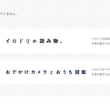
れていません。
イロドリの読
日常の様子な
イロドリオー
日常の様子な