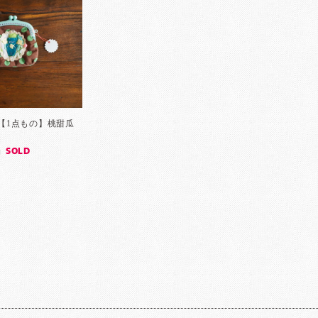
月) 【1点もの】桃甜瓜
SOLD
]