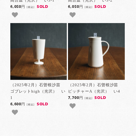
高台皿（光沢） い3-1
高台皿（光沢） い3-2
SOLD
SOLD
6,050円
6,050円
[税込]
[税込]
（2025年2月）石曽根沙苗
（2025年2月）石曽根沙苗
ゴブレットhigh（光沢） い
ピッチャーA（光沢） い4
1
SOLD
7,700円
[税込]
SOLD
6,600円
[税込]