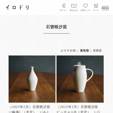
イロドリ
ログイン
読みもの
お気にいり
カート
石曽根沙苗
おすすめ順
｜
価格順
｜
新着順
（2025年2月）石曽根沙苗
（2025年2月）石曽根沙苗
一輪挿し（光沢） い6-1
ピッチャーB（光沢） い5