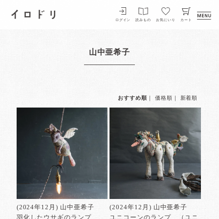
イロドリ
ログイン
読みもの
お気にいり
カート
山中亜希子
おすすめ順
｜
価格順
｜
新着順
(2024年12月) 山中亜希子
(2024年12月) 山中亜希子
羽化したウサギのランプ
ユニコーンのランプ （ユニ