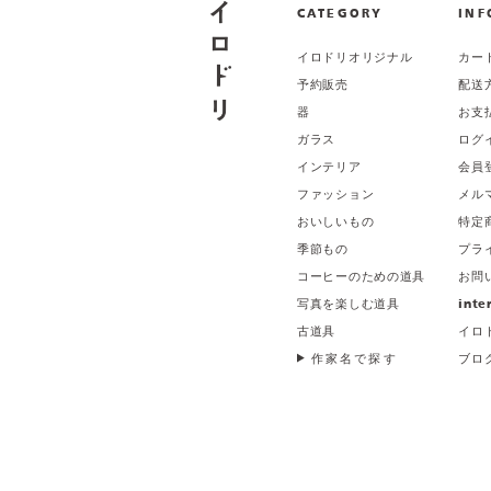
CATEGORY
INF
イロドリオリジナル
カー
予約販売
配送
器
お支
ガラス
ログ
インテリア
会員
ファッション
メル
おいしいもの
特定
季節もの
プラ
コーヒーのための道具
お問
写真を楽しむ道具
inte
古道具
イロ
作家名で探す
ブロ