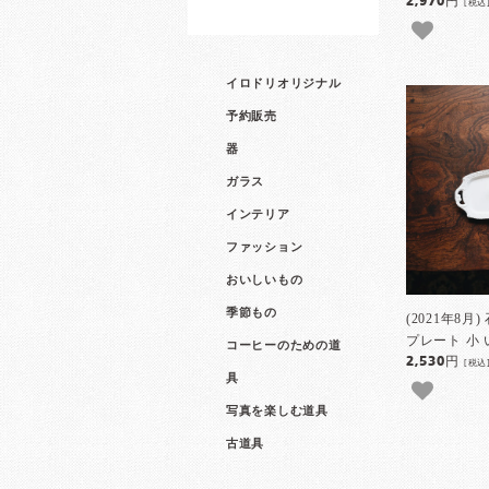
2,970円
[税込
イロドリオリジナル
予約販売
器
ガラス
インテリア
ファッション
おいしいもの
季節もの
(2021年8
プレート 小 
コーヒーのための道
2,530円
[税込
具
写真を楽しむ道具
古道具