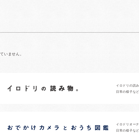
れていません。
イロドリの読
日常の様子な
イロドリオー
日常の様子な