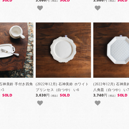
SOLD
3,080円
SOLD
3,080円
SOLD
]
[税込]
[税込]
月) 石神美鈴 手付き四角
(2022年12月) 石神美鈴 ホワイト
(2022年12月) 石神
い5
プリンセス（白つや） い6
八角皿（白つや） い
SOLD
3,630円
SOLD
3,740円
SOLD
]
[税込]
[税込]