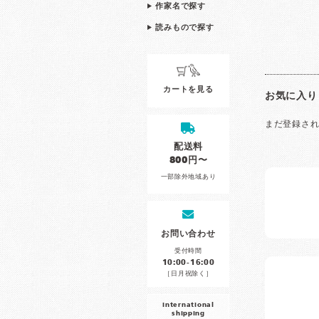
作家名で探す
読みもので探す
カートを見る
お気に入り
まだ登録さ
配送料
800円〜
一部除外地域あり
お問い合わせ
受付時間
10:00-16:00
［日月祝除く］
international
shipping