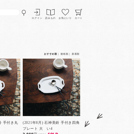
ログイン
読みもの
お気にいり
カート
おすすめ順
｜
価格順
｜
新着順
美鈴 手付き丸
(2021年8月) 石神美鈴 手付き四角
プレート 大 い4