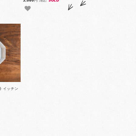
3,080円
SOLD
[税込]
美鈴 イッチン
7