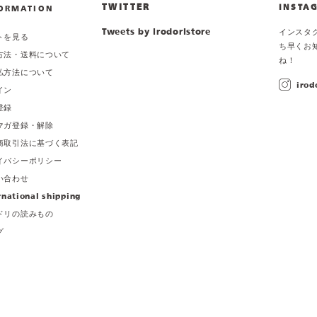
TWITTER
INSTA
ORMATION
Tweets by irodoristore
インスタ
トを見る
ち早くお
方法・送料について
ね！
払方法について
irod
イン
登録
マガ登録・解除
商取引法に基づく表記
イバシーポリシー
い合わせ
rnational shipping
ドリの読みもの
グ