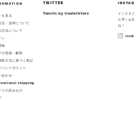
TWITTER
INSTA
ORMATION
Tweets by irodoristore
インスタ
トを見る
ち早くお
方法・送料について
ね！
払方法について
irod
イン
登録
マガ登録・解除
商取引法に基づく表記
イバシーポリシー
い合わせ
rnational shipping
ドリの読みもの
グ