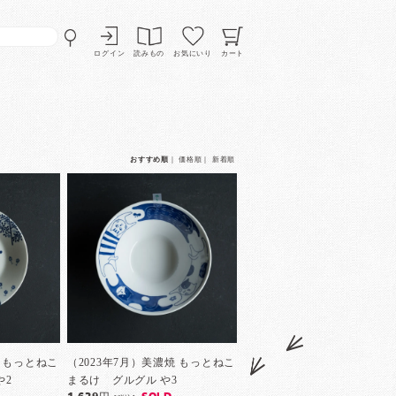
ログイン
読みもの
お気にいり
カート
おすすめ順
｜
価格順
｜
新着順
焼 もっとねこ
（2023年7月）美濃焼 もっとねこ
や2
まるけ グルグル や3