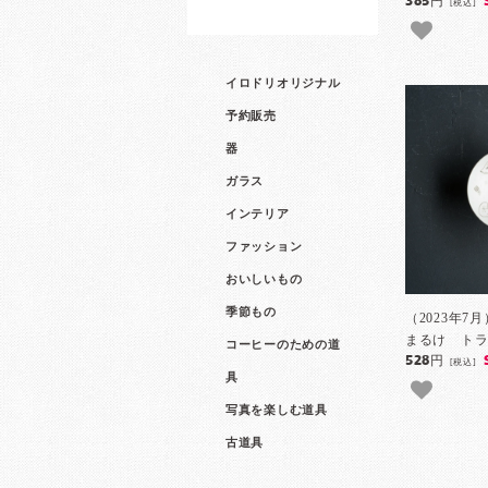
385円
[税込]
イロドリオリジナル
予約販売
器
ガラス
インテリア
ファッション
おいしいもの
季節もの
（2023年7
まるけ トラ
コーヒーのための道
528円
[税込]
具
写真を楽しむ道具
古道具