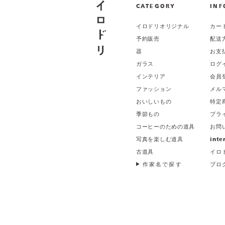
CATEGORY
INF
イロドリオリジナル
カー
予約販売
配送
器
お支
ガラス
ログ
インテリア
会員
ファッション
メル
おいしいもの
特定
季節もの
プラ
コーヒーのための道具
お問
写真を楽しむ道具
inte
古道具
イロ
作家名で探す
ブロ