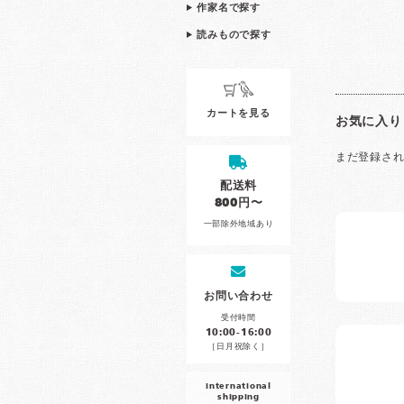
作家名で探す
読みもので探す
カートを見る
お気に入り
まだ登録さ
配送料
800円〜
一部除外地域あり
お問い合わせ
受付時間
10:00-16:00
［日月祝除く］
international
shipping