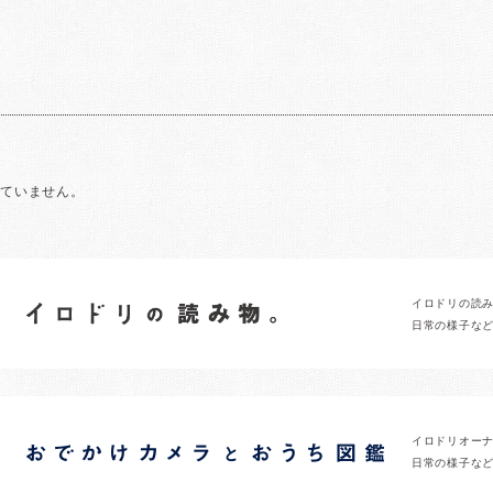
れていません。
イロドリの読
日常の様子な
イロドリオー
日常の様子な