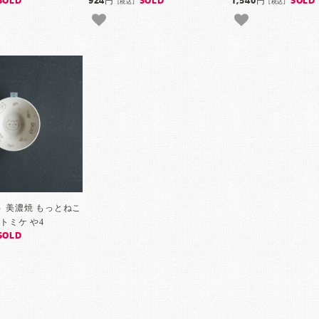
SOLD
924円
SOLD
1,540円
SOLD
[税込]
[税込]
月）美濃焼 もっとねこ
トミケ や4
SOLD