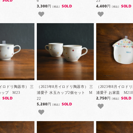
6
25
SOLD
]
3,300円
SOLD
4,400円
SOLD
[税込]
[税込]
月イロドリ陶器市） 三
（2023年8月イロドリ陶器市） 三
（2023年8月イロド
カップ M23
浦愛子 水玉カップ2個セット M
浦愛子 お家皿 M21
22
SOLD
2,750円
SOLD
]
[税込]
5,280円
SOLD
[税込]