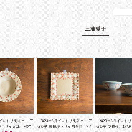
三浦愛子
月イロドリ陶器市） 三
（2023年8月イロドリ陶器市） 三
（2023年8月イロド
様フリル丸鉢 M27
浦愛子 苺模様フリル四角皿 M2
浦愛子 花模様小鉢2