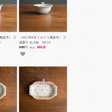
リ陶器市） 三
（2023年8月イロドリ陶器市） 三
B
浦愛子 丸小鉢 M13A
990円
SOLD
[税込]