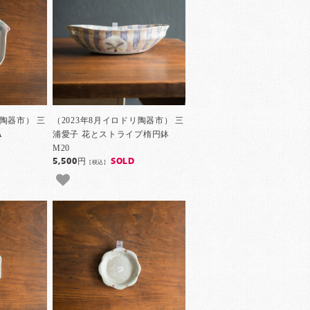
リ陶器市） 三
（2023年8月イロドリ陶器市） 三
A
浦愛子 花とストライプ楕円鉢
M20
5,500円
SOLD
[税込]