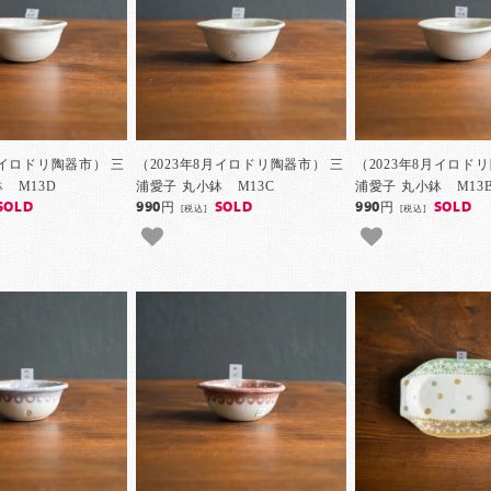
月イロドリ陶器市） 三
（2023年8月イロドリ陶器市） 三
（2023年8月イロド
 M13D
浦愛子 丸小鉢 M13C
浦愛子 丸小鉢 M13
SOLD
990円
SOLD
990円
SOLD
[税込]
[税込]