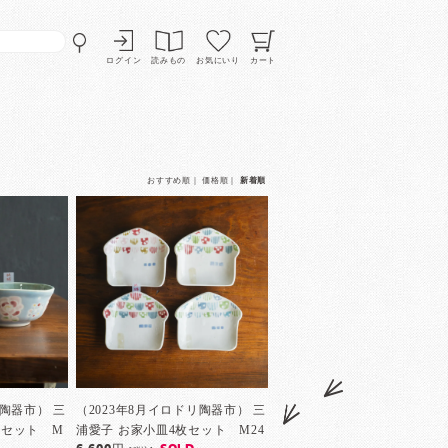
ログイン
読みもの
お気にいり
カート
おすすめ順
｜
価格順
｜
新着順
リ陶器市） 三
（2023年8月イロドリ陶器市） 三
枚セット M
浦愛子 お家小皿4枚セット M24