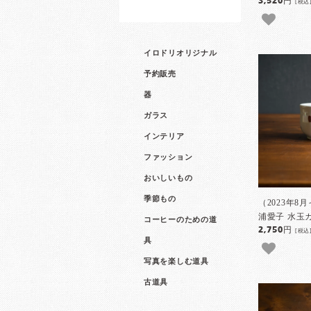
3,520円
[税込
イロドリオリジナル
予約販売
器
ガラス
インテリア
ファッション
おいしいもの
季節もの
（2023年8
浦愛子 水玉
コーヒーのための道
2,750円
[税込
具
写真を楽しむ道具
古道具