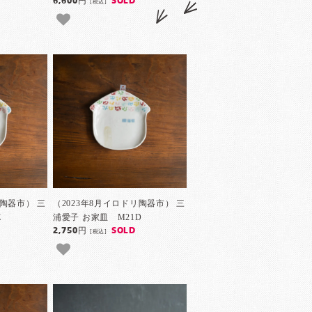
6,600円
SOLD
[税込]
リ陶器市） 三
（2023年8月イロドリ陶器市） 三
E
浦愛子 お家皿 M21D
2,750円
SOLD
[税込]