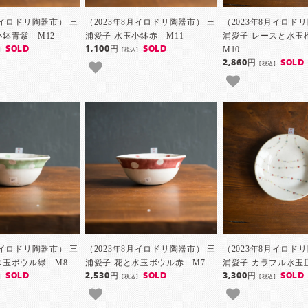
月イロドリ陶器市） 三
（2023年8月イロドリ陶器市） 三
（2023年8月イロド
小鉢青紫 M12
浦愛子 水玉小鉢赤 M11
浦愛子 レースと水
M10
SOLD
1,100円
SOLD
]
[税込]
2,860円
SOLD
[税込]
月イロドリ陶器市） 三
（2023年8月イロドリ陶器市） 三
（2023年8月イロド
水玉ボウル緑 M8
浦愛子 花と水玉ボウル赤 M7
浦愛子 カラフル水玉
SOLD
2,530円
SOLD
3,300円
SOLD
]
[税込]
[税込]