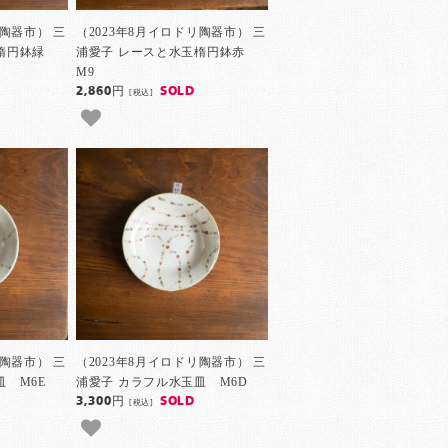
リ陶器市） 三
（2023年8月イロドリ陶器市） 三
玉楕円鉢緑
浦愛子 レースと水玉楕円鉢赤
M9
2,860円
SOLD
[税込]
リ陶器市） 三
（2023年8月イロドリ陶器市） 三
皿 M6E
浦愛子 カラフル水玉皿 M6D
3,300円
SOLD
[税込]