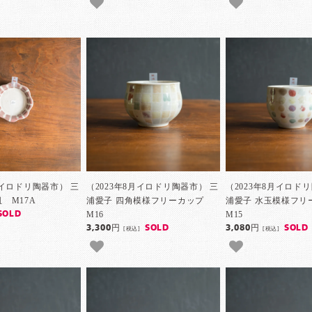
月イロドリ陶器市） 三
（2023年8月イロドリ陶器市） 三
（2023年8月イロド
 M17A
浦愛子 四角模様フリーカップ
浦愛子 水玉模様フ
M16
M15
SOLD
3,300円
SOLD
3,080円
SOLD
[税込]
[税込]