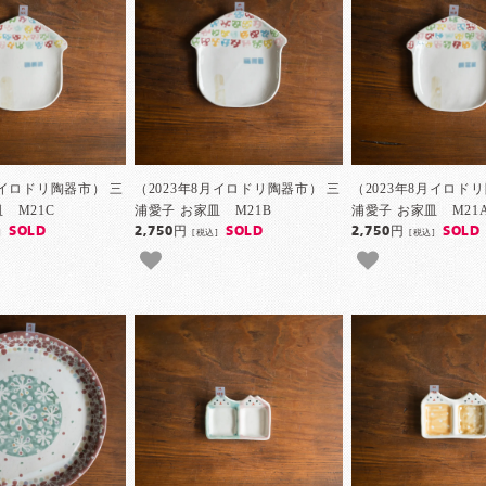
月イロドリ陶器市） 三
（2023年8月イロドリ陶器市） 三
（2023年8月イロド
 M21C
浦愛子 お家皿 M21B
浦愛子 お家皿 M21
SOLD
2,750円
SOLD
2,750円
SOLD
]
[税込]
[税込]