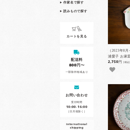
作家名で探す
読みもので探す
カートを見る
（2023年8
浦愛子 お家皿
配送料
2,750円
[税込
800円〜
一部除外地域あり
お問い合わせ
受付時間
10:00-16:00
［日月祝除く］
international
shipping