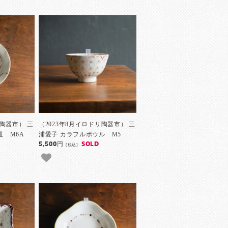
リ陶器市） 三
（2023年8月イロドリ陶器市） 三
皿 M6A
浦愛子 カラフルボウル M5
5,500円
SOLD
[税込]