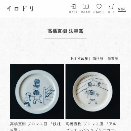
イロドリ
ログイン
読みもの
お気にいり
カート
高橋直樹 法皇窯
おすすめ順
｜
価格順
｜
新着順
高橋直樹 プロレス皿 『鉄柱
高橋直樹 プロレス皿 『アル
攻撃』1
ゼンチンバックブリーカー』