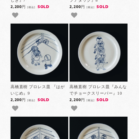
しぎ』7
プアタック』8
SOLD
SOLD
2,200円
2,200円
[税込]
[税込]
高橋直樹 プロレス皿 『はが
高橋直樹 プロレス皿『みんな
いじめ』9
でチョークスリーパー』10
SOLD
SOLD
2,200円
2,200円
[税込]
[税込]