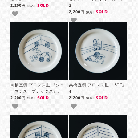
2
SOLD
2,200円
[税込]
SOLD
2,200円
[税込]
高橋直樹 プロレス皿 『ジャ
高橋直樹 プロレス皿 『STF』
ーマンスープレックス』3
4
SOLD
SOLD
2,200円
2,200円
[税込]
[税込]