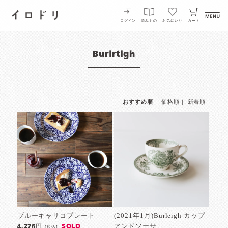
イロドリ
ログイン
読みもの
お気にいり
カート
Burlrtigh
おすすめ順
｜
価格順
｜
新着順
ブルーキャリコプレート
(2021年1月)Burleigh カップ
アンドソーサ
SOLD
4,276円
[税込]