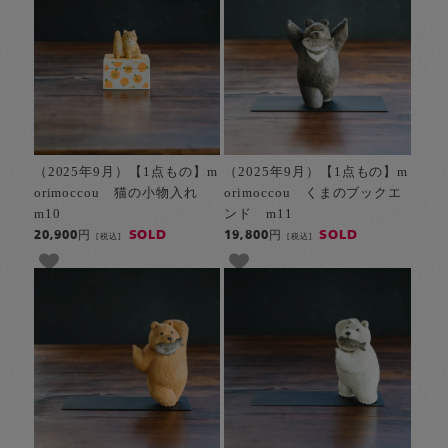
（2025年9月）【1点もの】m
（2025年9月）【1点もの】m
orimoccou 猫の小物入れ
orimoccou くまのブックエ
m10
ンド m11
SOLD
SOLD
20,900円
19,800円
[税込]
[税込]