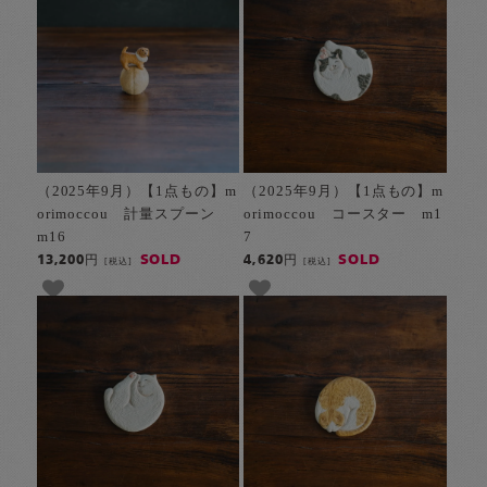
（2025年9月）【1点もの】m
（2025年9月）【1点もの】m
orimoccou 計量スプーン
orimoccou コースター m1
m16
7
SOLD
SOLD
13,200円
4,620円
[税込]
[税込]