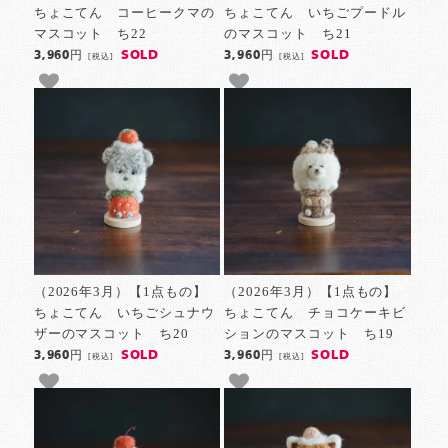
ちょこてん コーヒークマの
ちょこてん いちごプードル
マスコット ち22
のマスコット ち21
SOLD
SOLD
3,960円
3,960円
[税込]
[税込]
（2026年3月）【1点もの】
（2026年3月）【1点もの】
ちょこてん いちごシュナウ
ちょこてん チョコケーキビ
ザーのマスコット ち20
ションのマスコット ち19
SOLD
SOLD
3,960円
3,960円
[税込]
[税込]